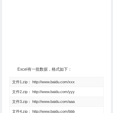
Excel有一批数据，格式如下：
文件1.zip： http://www.baidu.com/xxx
文件2.zip： http://www.baidu.com/yyy
文件3.zip： http://www.baidu.com/aaa
文件4.zip： http://www.baidu.com/bbb