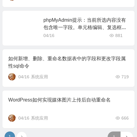
phpMyAdmin提示：当前所选内容没有
包含唯一字段。单元格编辑、复选框、
编辑、复制和删除无法正常使用
04/16
881
如何新增、删除、重命名数据表中的字段和更改字段属
性sql命令
04/16
系统应用
719
WordPress如何实现媒体图片上传后自动重命名
04/16
系统应用
666
1