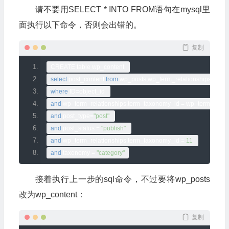
请不要用SELECT * INTO FROM语句在mysql里
面执行以下命令，否则会出错的。
复制
CREATE table wp_content 
select
 post_content 
from
 wp_posts
,
wp_term_relationships
,
wp_te
where
 ID
=
object_id 
and
 wp_term_relationships
.
term_taxonomy_id 
=
 wp_term_taxo
and
 post_type
=
"post"
and
 post_status 
=
"publish"
and
 wp_term_relationships
.
term_taxonomy_id 
=
11
and
 taxonomy 
=
"category"
接着执行上一步的sql命令，不过要将wp_posts
改为wp_content：
复制