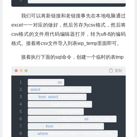
create table wp_temp 
(
old_content longtext
,
new_content longtex
我们可以将新链接和老链接事先在本地电脑通过
excel一一对应的做好，然后另存为csv格式，然后将
csv格式的文件用代码编辑器打开，转为uft-8的编码
格式。接着将csv文件导入到表wp_temp里面即可。
接着执行下面的sql命令，创建一个临时的表tmp
复制
create table tmp 
as
select
 post_content
,
 content_new_r
from
(
select
 a
.
post_content
,
                      replace
(
a
.
post_content
,
                              b
.
old_content
,
                              b
.
new_content
)
as
 content_new_r
from
 wp_posts a
,
 wp_temp b
)
 tmp
where
 tmp
.
post_content 
<>
 tmp
.
content_new_r