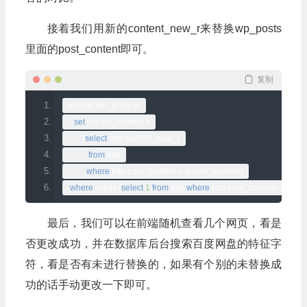
接着我们用新的content_new_r来替换wp_posts
里面的post_content即可。
复制
update wp_posts sr
set
 sr
.
post_content 
=
(
select
 tmp
.
content_new_r
from
 tmp
where
 tmp
.
post_content 
=
 sr
.
post_content
)
where
 exists 
(
select
1
from
 tmp 
where
 tmp
.
post_content 
=
 sr
.
pos
最后，我们可以在前端随机查看几个网页，看是
否更改成功，并在数据库后台搜索百度网盘的特征字
符，看是否有未进行替换的，如果有个别的未替换成
功的话手动更改一下即可。