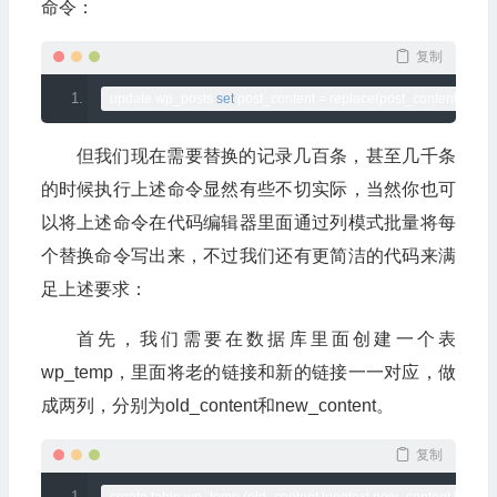
命令：
复制
update wp_posts 
set
 post_content 
=
 replace
(
post_content
,
old_c
但我们现在需要替换的记录几百条，甚至几千条
的时候执行上述命令显然有些不切实际，当然你也可
以将上述命令在代码编辑器里面通过列模式批量将每
个替换命令写出来，不过我们还有更简洁的代码来满
足上述要求：
首先，我们需要在数据库里面创建一个表
wp_temp，里面将老的链接和新的链接一一对应，做
成两列，分别为old_content和new_content。
复制