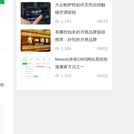
大众帕萨特如何关闭后排触
碰空调按钮
1,193
05/19
有哪些知名的月饼品牌值得
推荐，好吃的月饼品牌
1,206
04/01
Metinfo米拓CMS网站系统快
速搬家方法之一
1,215
04/01
器中