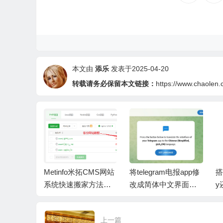
本文由
添乐
发表于2025-04-20
转载请务必保留本文链接：
https://www.chaolen.
one手机如
Metinfo米拓CMS网站
将telegram电报app修
搭
箱账号到i
系统快速搬家方法之
改成简体中文界面，T
y
App
一
Gapp汉化教程繁体中
e
文语言包
上一篇