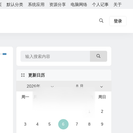
页
默认分类
系统应用
资源分享
电脑网络
个人记事
关于
登录
更新日历
2026年
8 月
周一
周二
周三
周四
周五
周六
周日
1
2
3
4
5
6
7
8
9