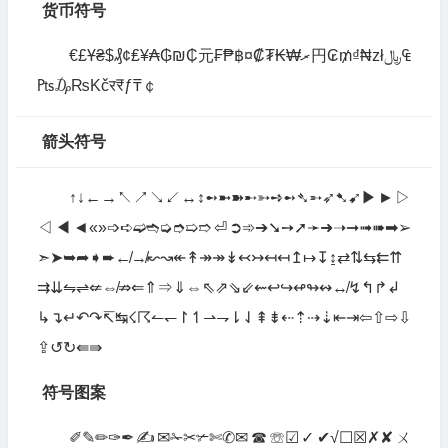
货币符号
€£Ұ₴$₰¢₤¥₳₲₪₵元₣₱฿¤₡₮₭₩ރ円₢₥₫₦zł﷼₠
₧₯₨Kčर₹ƒ₸￠
箭头符号
↑↓←→↖↗↘↙↔↕➻➼➽➸➳➺➻➴➵➶➷➹▶►▷
◁◀◄«»➩➪➫➬➭➮➯➱⏎➲➾➔➘➙➚➛➜➝➞➟➠➡➢
➣➤➥➦➧➨↚↛↜↝↞↟↠↠↡↢↣↤↤↥↦↧↨⇄⇅⇆⇇⇈
⇉⇊⇋⇌⇍⇎⇏⇐⇑⇒⇓⇔⇖⇗⇘⇙⇜↩↪↫↬↭↮↯↰↱↲
↳↴↵↶↷↸↹☇☈↼↽↾↿⇀⇁⇂⇃⇞⇟⇠⇡⇢⇣⇤⇥⇦⇧⇨⇩
⇪↺↻⇚⇛
符号图案
✐✎✏✑✒✍✉✁✂✃✄✆✉☎☏☑✓✔√☐☒✗✘ㄨ