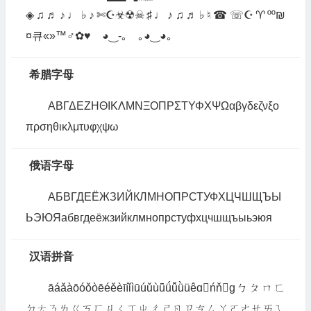
◈♫♬♪♩♭♪✄☪☣☢☠♯♩♪♫♬♭♮☎☏☪♈ºº₪
¤큐«»™♂✿♥ ◕‿-｡ ｡◕‿◕｡
希腊字母
ΑΒΓΔΕΖΗΘΙΚΛΜΝΞΟΠΡΣΤΥΦΧΨΩαβγδεζνξο
πρσηθικλμτυφχψω
俄语字母
АБВГДЕЁЖЗИЙКЛМНОПРСТУФХЦЧШЩЪЫ
ЬЭЮЯабвгдеёжзийклмнопрстуфхцчшщъыьэюя
汉语拼音
āáǎàōóǒòēéěèīíǐìūúǔùǖǘǚǜüêɑńňɡㄅㄆㄇㄈ
ㄉㄊㄋㄌㄍㄎㄏㄐㄑㄒㄓㄔㄕㄖㄗㄘㄙㄚㄛㄜㄝㄞㄟ