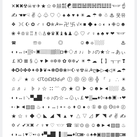
✕✖✖☢☠☣✈★☆✡囍㍿☯☰☲☱☴☵☶☳☷☜☞☝
✍☚☛☟✌♤♧♡♢♠♣♥♦☀☁☂❄☃♨웃유
❖☽☾☪✿♂♀✪✯☭➳卍卐√×■◆●○◐◑✙☺☻
❀⚘♔♕♖♗♘♙♚♛♜♝♞♟♧♡♂♀♠♣♥❤☜☞
☎☏⊙◎☺☻☼▧▨♨
◐◑↔↕▪▒◊◦▣▤▥▦▩◘◈◇♬♪♩♭♪の★☆→あぃ
￡Ю〓§♤♥▶¤✲❈✿✲❈➹☀☂☁【】┱┲❣
✚✪✣✤✥✦❉❥❦❧❃❂❁❀✄☪☣☢☠☭ღ▶▷◀◁☀☁☂
☃☄★☆☇☈⊙☊☋☌☍ⓛⓞⓥⓔ╬『』∴☀
♫♬♩♭♪☆∷﹌の★◎▶☺☻►◄▧▨♨
◐◑↔↕↘▀▄█▌◦☼♪の☆→♧ぃ￡❤▒▬♦◊◦♠♣▣۰•❤
•۰►◄▧▨♨◐◑↔↕▪▫☼♦⊙●○①⊕◎Θ⊙¤㊣
★☆♀◆◇◣◢◥▲▼△▽⊿◤◥✐✌✍
✡✓✔✕✖♂♀♥♡☜☞☎☏⊙◎☺☻►◄▧▨♨
◐◑↔↕♥♡▪▫☼♦▀▄█▌▐░▒▬♦◊◘◙◦☼♠♣▣▤▥▦▩◘◙