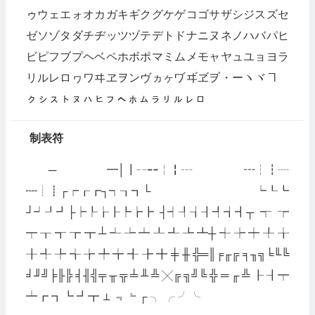
ゥウェエォオカガキギクグケゲコゴサザシジスズセ
ゼソゾタダチヂッツヅテデトドナニヌネノハバパヒ
ビピフブプヘベペホボポマミムメモャヤュユョヨラ
リルレロヮワヰヱヲンヴヵヶヷヸヹヺ・ーヽヾヿ゠
ㇰㇱㇲㇳㇴㇵㇶㇷㇸㇹㇺㇻㇼㇽㇾㇿ
制表符
─ ━│┃╌╍╎╏┄ ┅┆┇┈
┉┊┋┌┍┎┏┐┑┒┓└ ┕┖┗
┘┙┚┛├┝┞┟┠┡┢┣ ┤┥┦┧┨┩┪┫┬ ┭ ┮
┯ ┰ ┱ ┲ ┳ ┴ ┵ ┶ ┷ ┸ ┹ ┺ ┻┼ ┽ ┾ ┿ ╀ ╁
╂ ╃ ╄ ╅ ╆ ╇ ╈ ╉ ╊ ╋ ╪ ╫ ╬═║╒╓╔ ╕╖╗╘╙╚
╛╜╝╞╟╠ ╡╢╣╤ ╥ ╦ ╧ ╨ ╩ ╳╔ ╗╝╚ ╬ ═ ╓ ╩ ┠ ┨┯
┷┏ ┓┗ ┛┳ ⊥ ﹃ ﹄┌ ╮ ╭ ╯╰