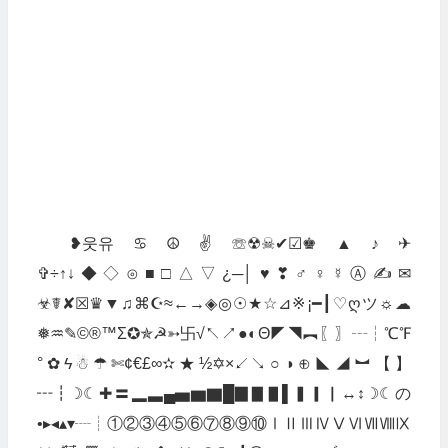
❥웃유♋☮✌☏☢☠✔☑♚▲♪✈
✞÷↑↓◆◇⊙■□△▽¿─│♥❣♂♀☿Ⓐ✍✉
☣☤✘☒♛▼♫⌘☪≈←→◈◎☉★☆⊿※¡━┃♡ღツ☼☁
❅♒✎©®™Σ✪✯☭➳卐√↖↗●◐Θ◤◥︻〖〗┄┆℃℉
°✿ϟ☃☂✄¢€£∞✫★½✡×↙↘○◑⊕◣◢︼【】
┅┇☽☾✚〓▂▃▄▅▆▇█▉▊▋▌▍▎▏↔↕☽☾の
•▸◂▴▾┈┊①②③④⑤⑥⑦⑧⑨⑩ⅠⅡⅢⅣⅤⅥⅦⅧⅨ