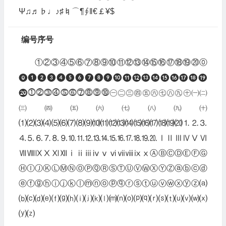
Ψ♫♬♭♩♪♯♮⌒¶∮‖€￡¥$
编号序号
①②③④⑤⑥⑦⑧⑨⑩⑪⑫⑬⑭⑮⑯⑰⑱⑲⑳⓪
⓿❶❷❸❹❺❻❼❽❾❿⓫⓬⓭⓮⓯⓰⓱⓲⓳
⓴⓵⓶⓷⓸⓹⓺⓻⓼⓽⓾㊀㊁㊂㊃㊄㊅㊆㊇㊈㊉㈠㈡
㈢㈣㈤㈥㈦㈧㈨㈩
⑴⑵⑶⑷⑸⑹⑺⑻⑼⑽⑾⑿⒀⒁⒂⒃⒄⒅⒆⒇⒈⒉⒊
⒋⒌⒍⒎⒏⒐⒑⒒⒓⒔⒕⒖⒗⒘⒙⒚⒛ⅠⅡⅢⅣⅤⅥ
ⅦⅧⅨⅩⅪⅫⅰⅱⅲⅳⅴⅵⅶⅷⅸⅹⒶⒷⒸⒹⒺⒻⒼ
ⒽⒾⒿⓀⓁⓂⓃⓄⓅⓆⓇⓈⓉⓊⓋⓌⓍⓎⓏⓐⓑⓒⓓ
ⓔⓕⓖⓗⓘⓙⓚⓛⓜⓝⓞⓟⓠⓡⓢⓣⓤⓥⓦⓧⓨⓩ⒜
⒝⒞⒟⒠⒡⒢⒣⒤⒥⒦⒧⒨⒩⒪⒫⒬⒭⒮⒯⒰⒱⒲⒳
⒴⒵