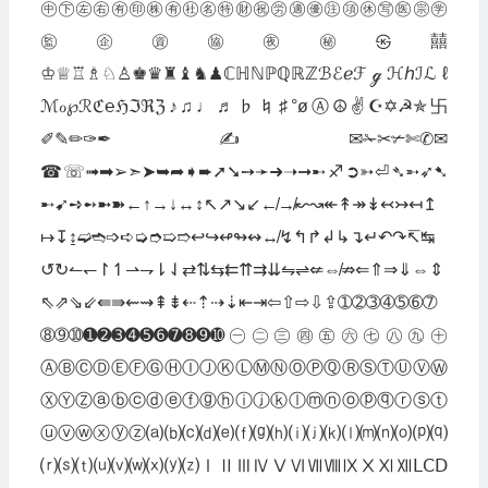
㊥㊦㊧㊨㊒㊞㊑㊒㊓㊔㊕㊖㊗㊘㊜㊝㊟㊠㊡㊢㊩㊪㊫
㊬㊭㊮㊯㊰㊙㉿囍
♔♕♖♗♘♙♚♛♜♝♞♟ℂℍℕℙℚℝℤℬℰℯℱℊℋℎℐℒℓ
ℳℴ℘ℛℭ℮ℌℑℜℨ♪♫♩♬♭♮♯°øⒶ☮✌☪✡☭✯卐
✐✎✏✑✒✍✉✁✂✃✄✆✉
☎☏➟➡➢➣➤➥➦➧➨➚➘➙➛➜➝➞➸♐➲➳⏎➴➵➶➷
➸➹➺➻➼➽←↑→↓↔↕↖↗↘↙↚↛↜↝↞↟↠↡↢↣↤↥
↦↧↨➫➬➩➪➭➮➯➱↩↪↫↬↭↮↯↰↱↲↳↴↵↶↷↸↹
↺↻↼↽↾↿⇀⇁⇂⇃⇄⇅⇆⇇⇈⇉⇊⇋⇌⇍⇎⇏⇐⇑⇒⇓⇔⇕
⇖⇗⇘⇙⇚⇛⇜⇝⇞⇟⇠⇡⇢⇣⇤⇥⇦⇧⇨⇩⇪➀➁➂➃➄➅➆
➇➈➉➊➋➌➍➎➏➐➑➒➓㊀㊁㊂㊃㊄㊅㊆㊇㊈㊉
ⒶⒷⒸⒹⒺⒻⒼⒽⒾⒿⓀⓁⓂⓃⓄⓅⓆⓇⓈⓉⓊⓋⓌ
ⓍⓎⓏⓐⓑⓒⓓⓔⓕⓖⓗⓘⓙⓚⓛⓜⓝⓞⓟⓠⓡⓢⓣ
ⓤⓥⓦⓧⓨⓩ⒜⒝⒞⒟⒠⒡⒢⒣⒤⒥⒦⒧⒨⒩⒪⒫⒬
⒭⒮⒯⒰⒱⒲⒳⒴⒵ⅠⅡⅢⅣⅤⅥⅦⅧⅨⅩⅪⅫⅬⅭⅮ