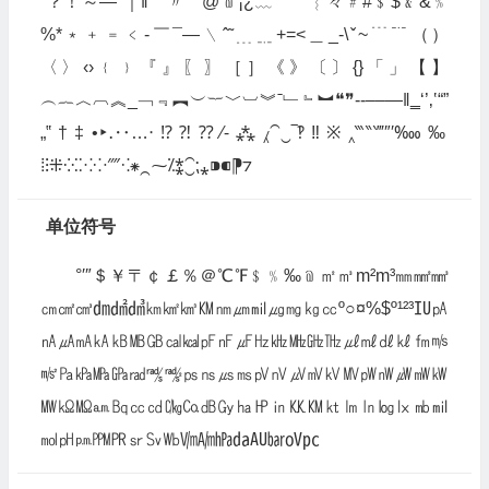
´？！～—ˉ｜‖＂〃｀@﹫¡¿﹏﹋﹌︴々﹟#﹩$﹠&﹪
%*﹡﹢﹦﹤‐￣¯―﹨ˆ˜﹍﹎+=<＿_-\ˇ~﹉﹊（）
〈〉‹›﹛﹜『』〖〗［］《》〔〕{}「」【】
︵︷︿︹︽_﹁﹃︻︶︸﹀︺︾ˉ﹂﹄︼❝❞‐‑‒–―‖‗‘’‚‛“”
„‟†‡•‣․‥…‧‪‫‬‭‮ ‰‱′″‴‵‶‷‸※‼‽‾‿⁀⁁⁂⁃⁄⁇⁈⁉
⁊⁋⁌⁍⁎⁏⁐⁑⁒⁓⁔⁕⁖⁗⁘⁙⁚⁛⁜⁝⁞ ⁠⁡⁢⁣⁤
单位符号
°′″＄￥〒￠￡％＠℃℉﹩﹪‰﹫㎡㎥m²m³㎜㎟㎣
㎝㎠㎤㍷㍸㍹㎞㎢㎦㏎㎚㎛㏕㎍㎎㎏㏄º○¤%$º¹²³㍺㎀
㎁㎂㎃㎄㎅㎆㎇㎈㎉㎊㎋㎌㎐㎑㎒㎓㎔㎕㎖㎗㎘㎙㎧
㎨㎩㎪㎫㎬㎭㎮㎯㎰㎱㎲㎳㎴㎵㎶㎷㎸㎹㎺㎻㎼㎽㎾
㎿㏀㏁㏂㏃㏄㏅㏆㏇㏈㏉㏊㏋㏌㏍㏎㏏㏐㏑㏒㏓㏔㏕
㏖㏗㏘㏙㏚㏛㏜㏝㏞㏟㍱㍲㍳㍴㍵㍶