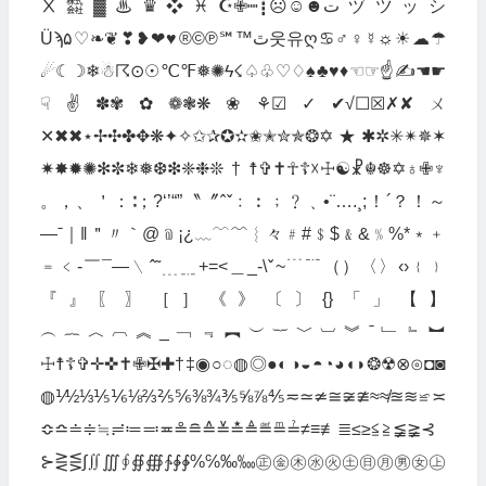
Ⅹ㍿▓♨♛❖♓☪✙┉┋☹☺☻تヅツッシ
Üϡﭢ™℠℗©®♥❤❥❣❦❧♡۵웃유ღ♋♂♀☿☼☀☁☂
☄☾☽❄☃☈⊙☉℃℉❅✺ϟ☇♤♧♡♢♠♣♥♦☜☞☝✍☚☛
☟✌✽✾✿❁❃❋❀⚘☑✓✔√☐☒✗✘ㄨ
✕✖✖⋆✢✣✤✥❋✦✧✩✰✪✫✬✭✮✯❂✡★✱✲✳✴✵✶
✷✸✹✺✻✼❄❅❆❇❈❉❊†☨✞✝☥☦☓☩☯☧☬☸✡♁✙♆
。，、＇：∶；?‘’“”〝〞ˆˇ﹕︰﹔﹖﹑•¨….¸;！´？！～
—ˉ｜‖＂〃｀@﹫¡¿﹏﹋﹌︴々﹟#﹩$﹠&﹪%*﹡﹢
﹦﹤‐￣¯―﹨ˆ˜﹍﹎+=<＿_-\ˇ~﹉﹊（）〈〉‹›﹛﹜
『』〖〗［］《》〔〕{}「」【】
︵︷︿︹︽_﹁﹃︻︶︸﹀︺︾ˉ﹂﹄︼
☩☨☦✞✛✜✝✙✠✚†‡◉○◌◍◎●◐◑◒◓◔◕◖◗❂☢⊗⊙◘◙
◍⅟½⅓⅕⅙⅛⅔⅖⅚⅜¾⅗⅝⅞⅘≂≃≄≅≆≇≈≉≊≋≌≍
≎≏≐≑≒≓≔≕≖≗≘≙≚≛≜≝≞≟≠≡≢≣≤≥≦≧≨≩⊰
⊱⋛⋚∫∬∭∮∯∰∱∲∳%℅‰‱㊣㊎㊍㊌㊋㊏㊐㊊㊚㊛㊤