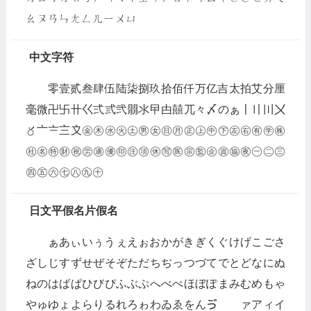
ㄠㄡㄢㄣㄤㄥㄦㄧㄨㄩ
中文字符
零壹贰叁肆伍陆柒捌玖拾佰仟万亿吉太拍艾分厘
毫微卍卐卄巜弍弎弐朤氺曱甴囍兀々〆のぁ〡〢〣〤
〥〦〧〨〩㊎㊍㊌㊋㊏㊚㊛㊐㊊㊣㊤㊥㊦㊧㊨㊒㊫㊑
㊓㊔㊕㊖㊗㊘㊜㊝㊞㊟㊠㊡㊢㊩㊪㊬㊭㊮㊯㊰㊀㊁㊂
㊃㊄㊅㊆㊇㊈㊉
日文平假名片假名
ぁあぃいぅうぇえぉおかがきぎくぐけげこごさ
ざしじすずせぜそぞただちぢっつづてでとどなにぬ
ねのはばぱひびぴふぶぷへべぺほぼぽまみむめもゃ
やゅゆょよらりるれろゎわゐゑをんゔゕゖァアィイ