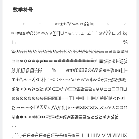
数学符号
﹢﹣×÷±+-*/^=≌∽≦≧≒﹤﹥
≈≡≠≤≥≮≯∷∶∝∞∧∨∑∏∪∩∈∵∴⊥∥∠⌒⊙√∛∜∟⊿㏒
㏑%
‰⅟½⅓⅕⅙⅐⅛⅑⅒⅔¾⅖⅗⅘⅚⅜⅝⅞≂≃≄≅≆≇≉
≊≋≍≎≏≐≑≓≔≕≖≗≘≙≚≛≜≝≞≟≢≣≨≩⊰⊱⋛⋚
∫∮∬∭∯∰∱∲∳℅øπ∀∁∂∃∄∅∆∇∉∊∋∌∍∎∐−
∓∔∕∖∗∘∙∡∢∣∤∦∸∹∺∻∼∾∿≀≁≪≫≬≭≰≱≲≳≴≵≶≷
≸≹≺≻≼≽≾≿⊀⊁⊂⊃⊄⊅⊆⊇⊈⊉⊊⊋⊌⊍⊎⊏⊐⊑⊒⊓⊔
⊕⊖⊗⊘⊚⊛⊜⊝⊞⊟⊠⊡⊢⊣⊤⊦⊧⊨⊩⊪⊫⊬⊭⊮⊯⊲⊳⊴
⊵⊶⊷⊸⊹⊺⊻⊼⊽⊾⋀⋁⋂⋃⋄⋅⋆⋇⋈⋉⋊⋋⋌⋍⋎⋏⋐⋑⋒
⋓⋔⋕⋖⋗⋘⋙⋜⋝⋞⋟⋠⋡⋢⋣⋤⋥⋦⋧⋨⋩⋪⋫⋬⋭⋮
⋯
⋰⋱⋲⋳⋴⋵⋶⋷⋸⋹⋺⋻⋼⋽⋾⋿ⅠⅡⅢⅣⅤⅥⅦⅧⅨ