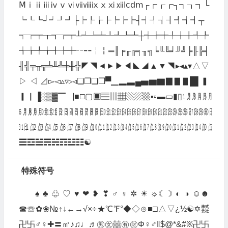
Ⅿⅰⅱⅲⅳⅴⅵⅶⅷⅸⅹⅺⅻⅼⅽⅾⅿ┌┍┎┏┐┑┒┓└
┕┖┗┘┙┚┛├┝┞┟┠┡┢┣┤┥┦┧┨┩┪┫┬
┭┮┯┰┱┲┳┴┵┶┷┸┹┺┻┼┽┾┿╀╁╂╃╄
╅╆╇╈╉╊╋╌╍╎╏═║╒╓╔╕╖╗╘╙╚╛╜╝╞╟╠╡
╢╣╤╥╦╧╨╩╪╫╬◤◥◄►▶◀◣◢▲▼◥▸◂▴▾△▽
▷◁⊿▻◅▵▿▹◃❏❐❑❒▀▁▂▃▄▅▆▇▉▊▋█▌▍
▎▏▐░▒▓▔▕■□▢▣▤▥▦▧▨▩▪▫▬▭▮▯㋀㋁㋂㋃㋄
㋅㋆㋇㋈㋉㋊㋋㏠㏡㏢㏣㏤㏥㏦㏧㏨㏩㏪㏫㏬㏭㏮㏯㏰㏱㏲㏳㏴㏵㏶㏷㏸㏹㏺㏻㏼㏽
㏾㍙㍚㍛㍜㍝㍞㍟㍠㍡㍢㍣㍤㍥㍦㍧㍨㍩㍪㍫㍬㍭㍮㍯㍰㍘
☰☲☱☴☵☶☳☷☯
特殊符号
♠♣♧♡♥❤❥❣♂♀✲☀☼☾☽◐◑☺☻
☎☏✿❀№↑↓←→√×÷★℃℉°◆◇⊙■□△▽¿½☯✡㍿
卍卐♂♀✚〓㎡♪♫♩♬㊚㊛囍㊒㊖Φ♀♂‖$@*&#※卍卐