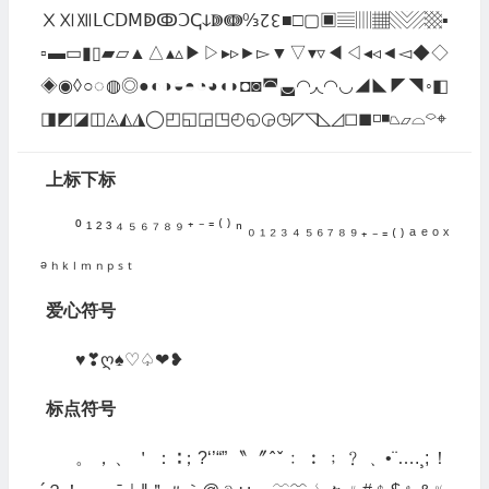
ⅩⅪⅫⅬⅭⅮⅯↁↂↃↅↆↇↈ↉↊↋■□▢▣▤▥▦▧▨▩▪
▫▬▭▮▯▰▱▲△▴▵▶▷▸▹►▻▼▽▾▿◀◁◂◃◄◅◆◇
◈◉◊○◌◍◎●◐◑◒◓◔◕◖◗◘◙◚◛◜◝◞◟◠◡◢◣◤◥◦◧
◨◩◪◫◬◭◮◯◰◱◲◳◴◵◶◷◸◹◺◿◻◼◽◾⏢⏥⌓⌔⌖
上标下标
⁰ ¹ ² ³ ⁴ ⁵ ⁶ ⁷ ⁸ ⁹ ⁺ ⁻ ⁼ ⁽ ⁾ ⁿ ₀ ₁ ₂ ₃ ₄ ₅ ₆ ₇ ₈ ₉ ₊ ₋ ₌ ₍ ₎ ₐ ₑ ₒ ₓ
ₔ ₕ ₖ ₗ ₘ ₙ ₚ ₛ ₜ
爱心符号
♥❣ღ♠♡♤❤❥
标点符号
。，、＇：∶；?‘’“”〝〞ˆˇ﹕︰﹔﹖﹑•¨….¸;！