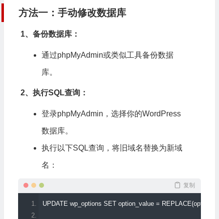
方法一：手动修改数据库
1、备份数据库：
通过phpMyAdmin或类似工具备份数据
库。
2、执行SQL查询：
登录phpMyAdmin，选择你的WordPress
数据库。
执行以下SQL查询，将旧域名替换为新域
名：
复制
UPDATE wp_options SET option_value 
=
 REPLACE
(
option_v