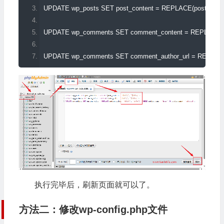
UPDATE wp_posts SET post_content 
=
 REPLACE
(
post_cont
UPDATE wp_comments SET comment_content 
=
 REPLACE
(
UPDATE wp_comments SET comment_author_url 
=
 REPLAC
执行完毕后，刷新页面就可以了。
方法二：修改wp-config.php文件