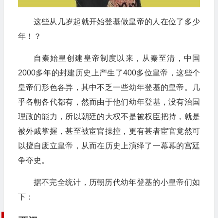
这些从几岁起就开始登基做皇帝的人在位了多少
年！？
自秦始皇创建皇帝制度以来，从秦至清，中国
2000多年的封建历史上产生了400多位皇帝，这些个
皇帝们形色各异，其中不乏一些幼年登基的皇帝。几
乎各朝各代都有，然而由于他们幼年登基，没有治国
理政的能力，所以朝廷的大权不是被权臣把持，就是
被外戚掌握，甚至被宦官操控，更有甚者宦官竟然可
以擅自废立皇帝，从而在历史上演绎了一幕幕的宫廷
争夺史。
据不完全统计，历朝历代幼年登基的小皇帝们如
下：