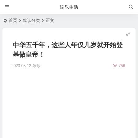
添乐生活
首页
默认分类
正文
中华五千年，这些人年仅几岁就开始登
基做皇帝！
2023-05-12
添乐
756