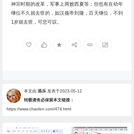
神宗时期的改革，军事上两败西夏等；但也有在幼年
继位不久就去世的，如汉殇帝刘隆，百天继位，不到
1岁就去世，可悲可叹。
本文由
添乐
发表于2023-05-12
转载请务必保留本文链接：
https://www.chaolen.com/474.html