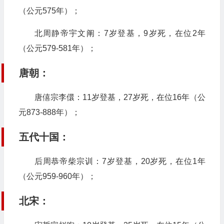
（公元575年）；
北周静帝宇文阐：7岁登基，9岁死，在位2年
（公元579-581年）；
唐朝：
唐僖宗李儇：11岁登基，27岁死，在位16年（公
元873-888年）；
五代十国：
后周恭帝柴宗训：7岁登基，20岁死，在位1年
（公元959-960年）；
北宋：