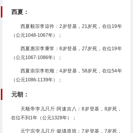
西夏：
西夏毅宗李谅祚：2岁登基，21岁死，在位19年
（公元1048-1067年）；
西夏惠宗李秉常：8岁登基，27岁死，在位19年
（公元1067-1086年）；
西夏崇宗李乾顺：4岁登基，58岁死，在位54年
（公元1086-1139年）；
元朝
：
天顺帝孛儿只斤·阿速吉八：8岁登基，8岁死，
在位不到1年（公元1328年）；
元宁宗孛儿只斤·懿璘质班：7岁登基，7岁死，