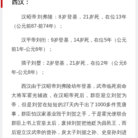
西汉
：
汉昭帝刘弗陵：8岁登基，21岁死，在位13年
（公元前87-前74年）；
汉平帝刘衎：9岁登基，14岁死，在位5年（公元
前1年-公元6年）；
孺子刘婴：2岁登基，21岁死，在位2年（公元6
年-公元8年）；
西汉由于汉昭帝刘弗陵幼年登基，武帝临死前命
大将军霍光辅政，在汉昭帝死后，群臣迎立刘贺为
帝，但是刘贺在短短的27天内干出了1000多件荒唐
事，群臣怕汉家基业毁于刘贺之手，于是霍光便联合
群臣上书上官皇太后，废掉刘贺把他贬为昌邑王，而
后迎立汉武帝的曾孙，戾太子刘据之孙、史皇孙刘进