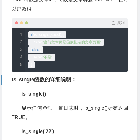
以是数组。
复制
if
(
is_single
(
$post
)){
   echo 
'当前文章页是函数指定的文章页面'
;
}
else
{
   echo 
'不是'
;
}
is_single函数的详细说明：
is_single()
显示任何单独一篇日志时，is_single()标签返回
TRUE。
is_single('22')