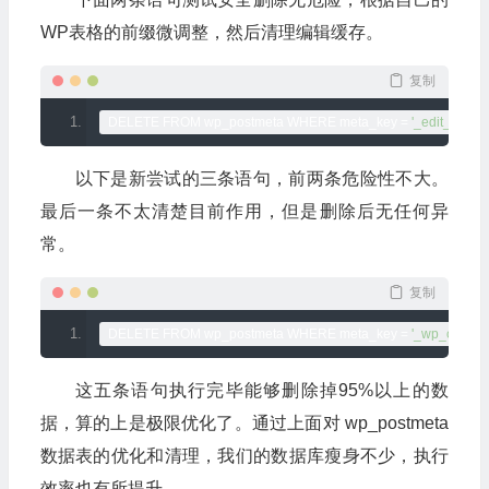
WP表格的前缀微调整，然后清理编辑缓存。
复制
DELETE FROM wp_postmeta WHERE meta_key 
=
'_edit_lock'
;
 
以下是新尝试的三条语句，前两条危险性不大。
最后一条不太清楚目前作用，但是删除后无任何异
常。
复制
DELETE FROM wp_postmeta WHERE meta_key 
=
'_wp_old_slu
这五条语句执行完毕能够删除掉95%以上的数
据，算的上是极限优化了。通过上面对 wp_postmeta
数据表的优化和清理，我们的数据库瘦身不少，执行
效率也有所提升。