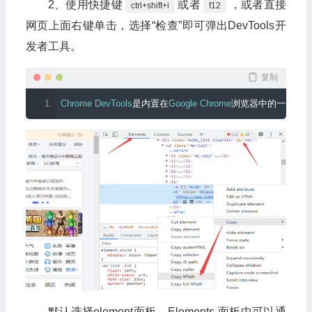
2、使用快捷键
或者
，或者直接
ctrl+shift+i
f12
网页上面右键单击，选择“检查”即可弹出DevTools开
发者工具。
复制
Chrome
DevTools
是内置在
Google
Chrome
浏览器中的一个网
默认选择element面板，Elements 面板中可以通