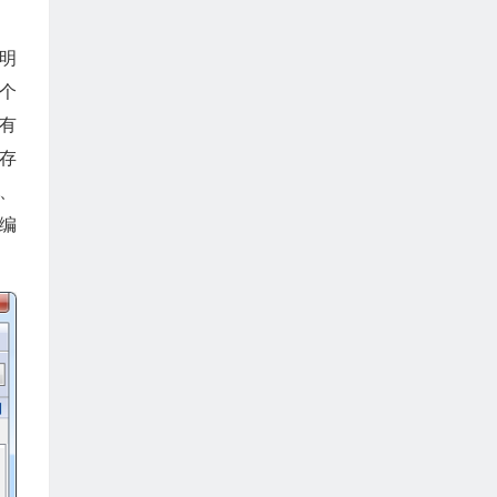
明
这个
有
存
、
编