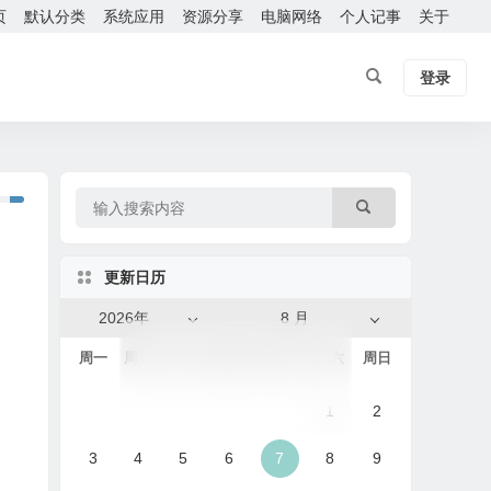
页
默认分类
系统应用
资源分享
电脑网络
个人记事
关于
登录
更新日历
2026年
8 月
周一
周二
周三
周四
周五
周六
周日
1
2
3
4
5
6
7
8
9