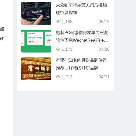
大众帕萨特如何关闭后排触
碰空调按钮
1,198
05/19
，点
电脑PC端微信好友单向检测
en
软件下载WechatRealFriend
s_1.0.4
1,179
04/20
有哪些知名的月饼品牌值得
推荐，好吃的月饼品牌
1,213
04/01