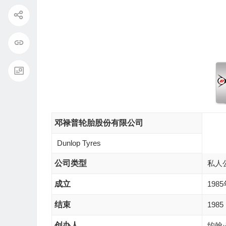
邓禄普轮胎股份有限公司
Dunlop Tyres
公司类型
私人
成立
198
结束
1985
创办人
约翰