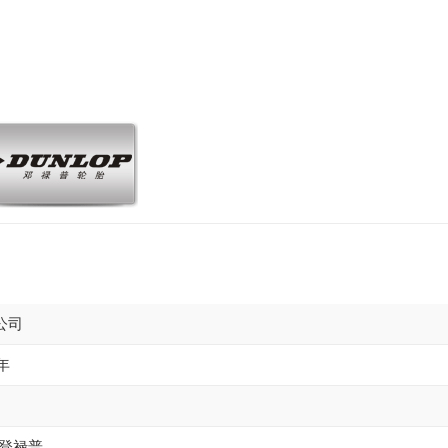
公司
5年
·登禄普