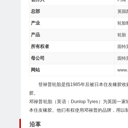
总部
英国
产业
轮胎
产品
轮胎
所有权者
固特
母公司
固特
网站
www.d
登禄普轮胎是指1985年后被日本住友橡胶收
胶。
邓禄普轮胎（英语：Dunlop Tyres）为英
本住友橡胶。他们有权使用邓禄普的品牌，用以
沿革