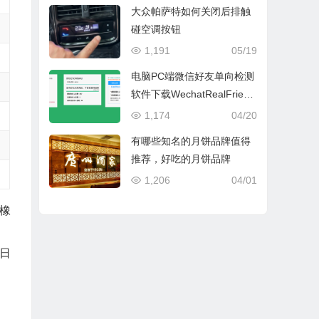
大众帕萨特如何关闭后排触
碰空调按钮
1,191
05/19
电脑PC端微信好友单向检测
软件下载WechatRealFriend
s_1.0.4
1,174
04/20
有哪些知名的月饼品牌值得
推荐，好吃的月饼品牌
1,206
04/01
橡
于日