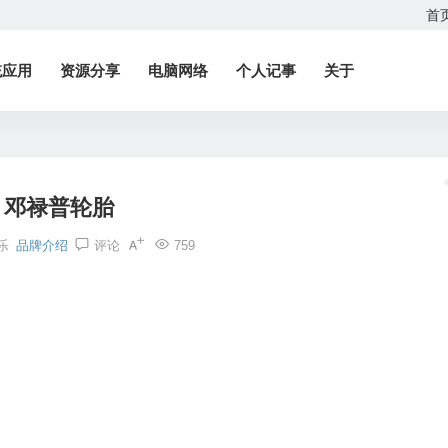
首
统应用
资源分享
电脑网络
个人记事
关于
邓禄普轮胎
乐
品牌介绍
评论
759