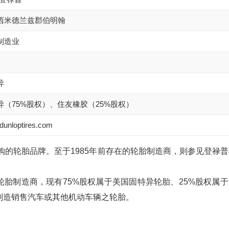
西米德兰兹郡伯明翰
制造业
异
异（75%股权）、住友橡胶（25%股权）
unloptires.com
购的轮胎品牌。至于1985年前存在的轮胎制造商，则参见登禄普
国一家轮胎制造商，现有75%股权属于美国固特异轮胎、25%股权属
制造销售汽车或其他机动车辆之轮胎。