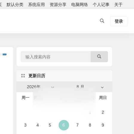
页
默认分类
系统应用
资源分享
电脑网络
个人记事
关于
登录
更新日历
2026年
8 月
周一
周二
周三
周四
周五
周六
周日
1
2
3
4
5
6
7
8
9