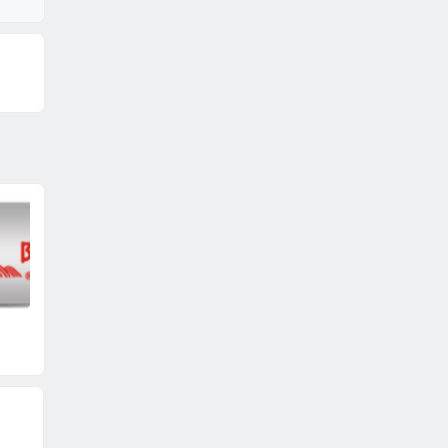
佳通轮胎
锦湖轮胎
韩泰轮