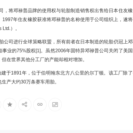
R公司，将邓禄普品牌的使用权与轮胎制造销售权出售给日本住友橡
1997年住友橡胶获准将邓禄普的名称使用于公司组织上，遂将
Ltd.）。
异轮胎公司进行全球策略联盟，所有前者在日本制造的轮胎仍冠上邓
业的75%股权[1]。虽然2006年固特异邓禄普公司关闭了美
，但在世界其他分工厂的产能却相对增加。
始建于1891年，位于伯明翰东北方八公里的尔丁顿。该工厂除了
生产大约30万条赛车用胎。