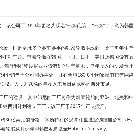
立，该公司于1953年更名为现名“韩泰轮胎”，“韩泰”二字意为韩
轮胎，也是全球多个赛车赛事的独家轮胎供应商；除了每年生产
轮毂和刹车片。韩泰轮胎在韩国、中国、日本、美国及德国设有五
国、匈牙利和印度尼西亚设有8个生产基地，每年投入的研发费用
34个销售子公司和办事处，并在全球180多个国家设有销售网络
过2万人，近70%的年收入来自日益成熟的海外市场。
新工厂的建设，其中印尼的工厂将作为韩泰轮胎向亚洲、北美和中
田纳西州计划建立工厂，该工厂于2017年正式投产。
大约36亿美元的价格，将所持有的汉拿伟世通空调控股公司（Hal
9%股权售予韩泰轮胎及其伙伴和韩国私募基金Hahn & Company。