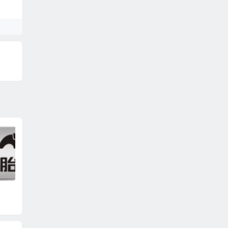
锦湖轮胎
东洋轮胎
优科豪