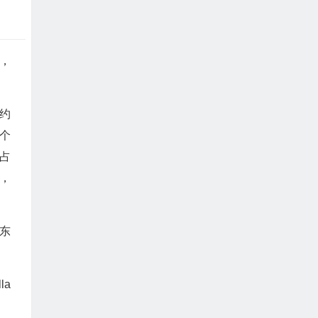
国，
约
个
占
，
东
la