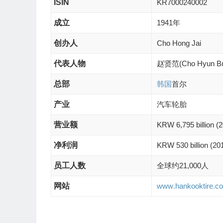
ISIN
KR7000240002
成立
1941年
创办人
Cho Hong Jai
代表人物
赵贤范(Cho Hyun B
总部
韩国
首尔
产业
汽车轮胎
营业额
KRW 6,795 billion (
净利润
KRW 530 billion (20
员工人数
全球约21,000人
网站
www
.hankooktire
.c