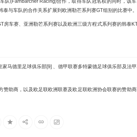
Farnbarcher Racing)合作，取得车队冠名权的同时，该
后韩泰与车队的合作关系扩展到欧洲勒芒系列赛GT组别的比赛中
T房车赛、亚洲勒芒系列赛以及欧洲三级方程式系列赛的韩泰KT
家马德里足球俱乐部[9] 、德甲联赛多特蒙德足球俱乐部及法甲
官方赞助商，以及欧足联欧洲联赛及欧足联欧洲协会联赛的赞助商