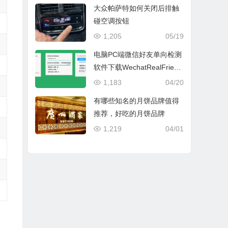
大众帕萨特如何关闭后排触
碰空调按钮
1,205
05/19
电脑PC端微信好友单向检测
软件下载WechatRealFriend
s_1.0.4
1,183
04/20
有哪些知名的月饼品牌值得
推荐，好吃的月饼品牌
1,219
04/01