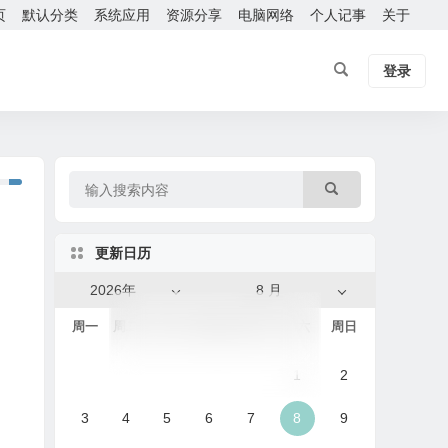
页
默认分类
系统应用
资源分享
电脑网络
个人记事
关于
登录
更新日历
2026年
8 月
周一
周二
周三
周四
周五
周六
周日
1
2
3
4
5
6
7
8
9