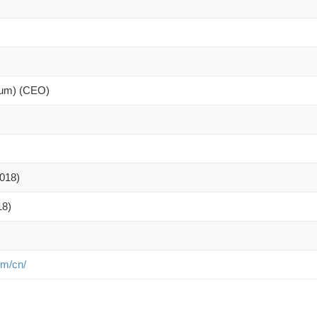
um)
(CEO)
2018)
18)
om
/cn
/