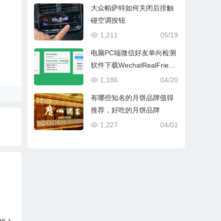
大众帕萨特如何关闭后排触
碰空调按钮
1,211
05/19
电脑PC端微信好友单向检测
软件下载WechatRealFriend
s_1.0.4
1,186
04/20
有哪些知名的月饼品牌值得
推荐，好吃的月饼品牌
1,227
04/01