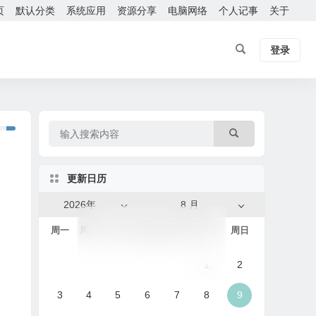
页
默认分类
系统应用
资源分享
电脑网络
个人记事
关于
登录
更新日历
2026年
8 月
周一
周二
周三
周四
周五
周六
周日
1
2
3
4
5
6
7
8
9