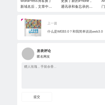
投流抖店
WordPress博客换了
更换了新的iPhone，
A
半天不到
新域名后，文章中的
通讯录和备忘录的信
门
完了。
图片都不显示了？
息没有同步过来
上一篇
什么是WEB3.0？和我简单说说web3.0
发表评论
匿名网友
提交