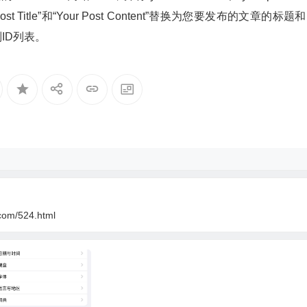
t Title”和“Your Post Content”替换为您要发布的文章的标题
别ID列表。
ssword
),
 data
=
json_data
,
 headers
=
headers
)
com/524.html