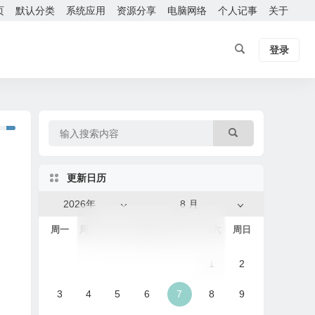
页
默认分类
系统应用
资源分享
电脑网络
个人记事
关于
登录
更新日历
2026年
8 月
周一
周二
周三
周四
周五
周六
周日
1
2
3
4
5
6
7
8
9