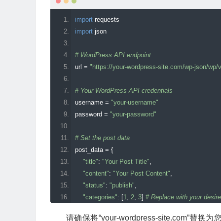
import
 requests
import
 json
# WordPress API endpoint
url 
=
"https://your-wordpress-site.com/wp-json/wp/
# Your WordPress API credentials
username 
=
"your-username"
password 
=
"your-password"
# Set the post data
post_data 
=
{
"title"
:
"Your Post Title"
,
"content"
:
"Your Post Content"
,
"status"
:
"publish"
,
"categories"
:
[
1
,
2
,
3
]
# Replace with your desir
}
请确保将“your-wordpress-site.com”替换为您