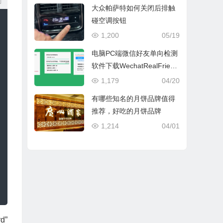
制
大众帕萨特如何关闭后排触
碰空调按钮
1,200
05/19
电脑PC端微信好友单向检测
软件下载WechatRealFriend
s_1.0.4
1,179
04/20
有哪些知名的月饼品牌值得
推荐，好吃的月饼品牌
1,214
04/01
d”