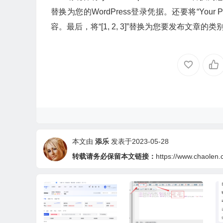
替换为您的WordPress登录凭据。还要将“Your Pos
# Convert the post data to JSON
json_data 
=
 json
.
dumps
(
post_data
)
容。最后，将“[1, 2, 3]”替换为您要发布文章的类
# Set the headers
headers 
=
{
"Content-Type"
:
"application/json"
}
# Make the API request
response 
=
 requests
.
post
(
url
,
 auth
=(
username
,
 pa
本文由
添乐
发表于2023-05-28
# Print the response
print
(
response
.
json
())
转载请务必保留本文链接：
https://www.chaolen.