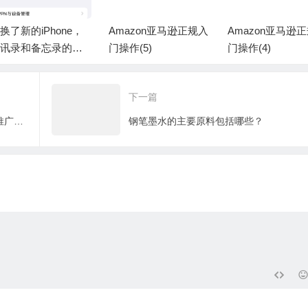
换了新的iPhone，
Amazon亚马逊正规入
Amazon亚马逊
讯录和备忘录的信
门操作(5)
门操作(4)
没有同步过来
下一篇
如何搭建一个联盟营销网站？怎样宣传推广和维护更新？
钢笔墨水的主要原料包括哪些？