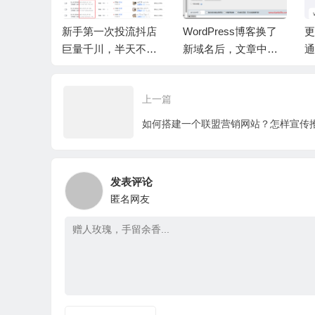
的月饼品
新手第一次投流抖店
WordPress博客换了
更
，好吃的
巨量千川，半天不到
新域名后，文章中的
通
就全部消耗完了。
图片都不显示了？
息
上一篇
发表评论
匿名网友