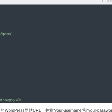
复
v2/posts"
ed category IDs
的WordPress网站URL，并将“your-username”和“your-passwor