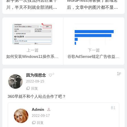
量千
WordPress博客换了新域名
更换了新的iPhone，通讯
耗完
后，文章中的图片都不显示
和备忘录的信息没有同步
了？
来
上一篇
下一篇
如何安装Windows11操作系统？win11的使用体验还不错！
谷歌AdSense锚定广告收益如何？非常影响用户体验呀！
1
F
0
因为很想念
2022-09-15
回复
360早就不和个人站点合作了吧？
B
1
Admin
2022-09-17
回复