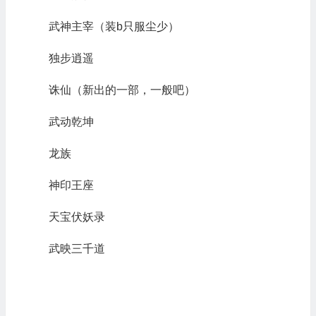
武神主宰（装b只服尘少）
独步逍遥
诛仙（新出的一部，一般吧）
武动乾坤
龙族
神印王座
天宝伏妖录
武映三千道