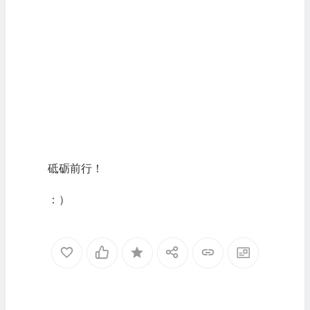
砥砺前行！
：）