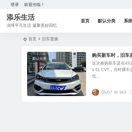
登录
欢迎光临！
添乐生活
首页
默认分类
系
演绎平凡生活 凝聚美好回忆
首页
旧车置换
购买新车时，旧车
默认分类
这次换购新车是在4S
1.5L CVT，当时
也...
05/07
969