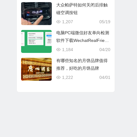
大众帕萨特如何关闭后排触
碰空调按钮
1,207
05/19
电脑PC端微信好友单向检测
软件下载WechatRealFriend
s_1.0.4
1,184
04/20
有哪些知名的月饼品牌值得
推荐，好吃的月饼品牌
1,222
04/01