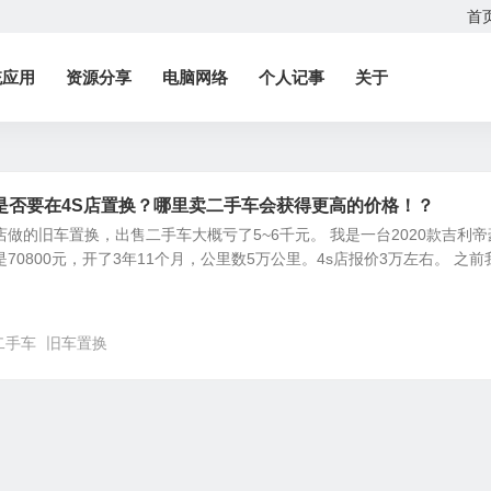
首
统应用
资源分享
电脑网络
个人记事
关于
是否要在4S店置换？哪里卖二手车会获得更高的价格！？
店做的旧车置换，出售二手车大概亏了5~6千元。 我是一台2020款吉利帝
裸车是70800元，开了3年11个月，公里数5万公里。4s店报价3万左右。 之前
二手车
旧车置换