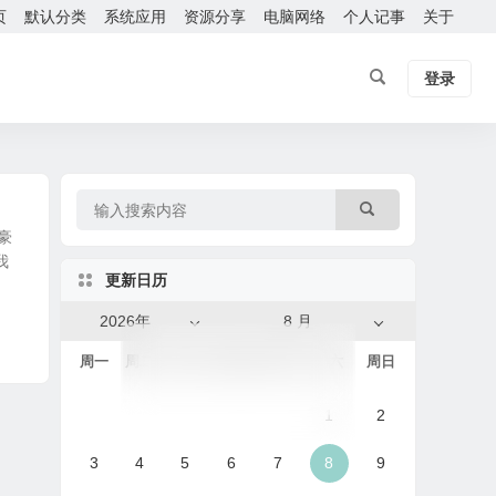
页
默认分类
系统应用
资源分享
电脑网络
个人记事
关于
登录
豪
我
更新日历
2026年
8 月
周一
周二
周三
周四
周五
周六
周日
1
2
3
4
5
6
7
8
9