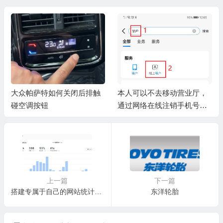
触
本人可以不去移动营业厅，
难道没有一首写夫妻离婚的
通过网络在线注销手机号码
歌曲吗？我用AI创建了一首
吗？
《我离婚了》
上一篇
下一篇
搭建专属于自己的网站统计系统：umami
东洋轮胎