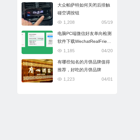
大众帕萨特如何关闭后排触
碰空调按钮
1,208
05/19
电脑PC端微信好友单向检测
软件下载WechatRealFriend
s_1.0.4
1,185
04/20
有哪些知名的月饼品牌值得
推荐，好吃的月饼品牌
1,223
04/01