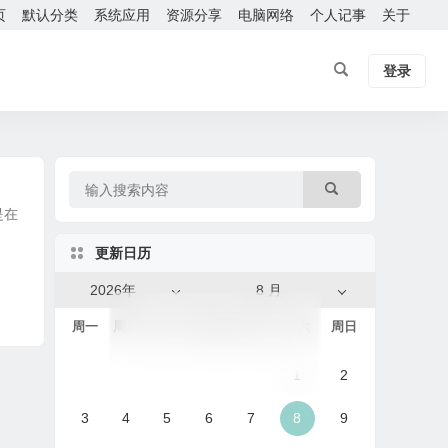
页
默认分类
系统应用
资源分享
电脑网络
个人记事
关于
登录
是在
更新日历
2026年
8 月
周一
周二
周三
周四
周五
周六
周日
1
2
3
4
5
6
7
8
9